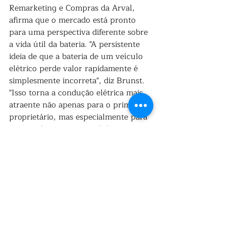
Remarketing e Compras da Arval, 
afirma que o mercado está pronto 
para uma perspectiva diferente sobre 
a vida útil da bateria. "A persistente 
ideia de que a bateria de um veículo 
elétrico perde valor rapidamente é 
simplesmente incorreta", diz Brunst. 
"Isso torna a condução elétrica mais 
atraente não apenas para o primeiro 
proprietário, mas especialmente para 
o segundo e o terceiro. E é 
exatamente isso que é necessário 
para tornar a condução elétrica 
viável e acessível a um grupo mais 
amplo de holandeses, tanto para uso 
comercial quanto particular."
A Arval fornece certificados de saúde 