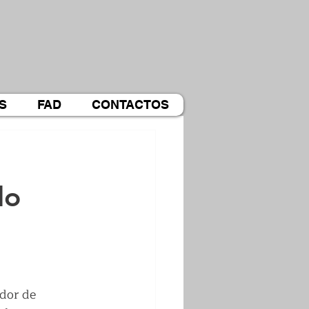
S
FAD
CONTACTOS
do
dor de 