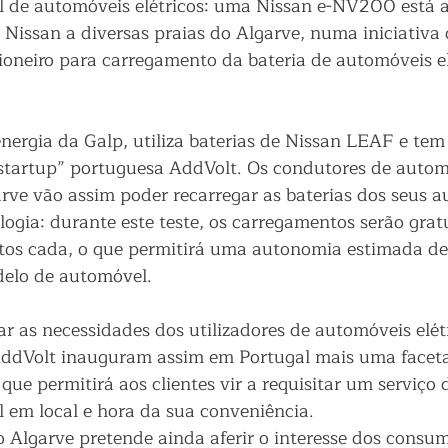
 de automóveis elétricos: uma Nissan e-NV200 está a 
s Nissan a diversas praias do Algarve, numa iniciativa
ioneiro para carregamento da bateria de automóveis el
energia da Galp, utiliza baterias de Nissan LEAF e tem
startup” portuguesa AddVolt. Os condutores de automó
rve vão assim poder recarregar as baterias dos seus 
logia: durante este teste, os carregamentos serão gratu
tos cada, o que permitirá uma autonomia estimada de
elo de automóvel. 
r as necessidades dos utilizadores de automóveis elétr
 AddVolt inauguram assim em Portugal mais uma facet
 que permitirá aos clientes vir a requisitar um serviço 
em local e hora da sua conveniência. 
o Algarve pretende ainda aferir o interesse dos consum