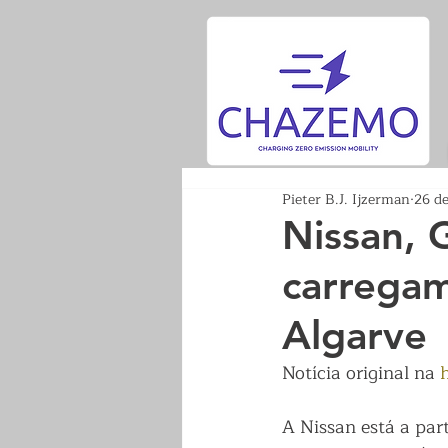
Pieter B.J. Ijzerman
26 d
Nissan, 
carregam
Algarve
Notícia original na 
A Nissan está a par