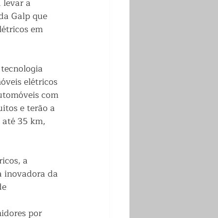
levar a 
 da Galp que 
étricos em 
 tecnologia 
veis elétricos 
automóveis com 
itos e terão a 
 até 35 km, 
icos, a 
a inovadora da 
de 
idores por 