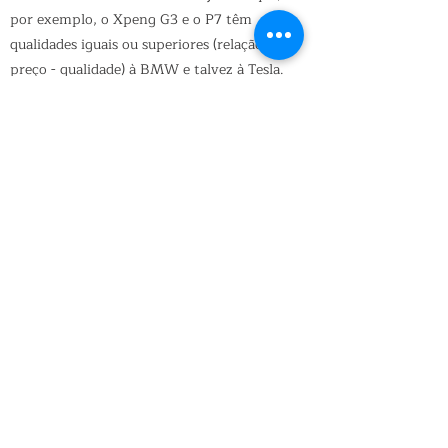
por exemplo, o Xpeng G3 e o P7 têm
qualidades iguais ou superiores (relação
preço - qualidade) à BMW e talvez à Tesla.
A sua estratégia de expansão está também
focada nos VEs, em vez de ter estagnado
nos motores de combustão interna.
A BMW continua a apostar nos motores
de combustão interna e em veículos
híbridos, quando se sabe que essas duas
versões vão desaparecer em menos de 10
anos.
Se compararmos o custo de produção de
um VE com o custo de produção de um
carro de combustão interna, o resultado
mostra que em 2023, já no próximo ano, o
custo pode ficar igual. E em 2025 o custo
de produção de um VE será bastante mais
baixo do que um de combustão interna.